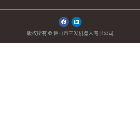
在
L
F
i
a
n
c
k
版权所有 © 佛山市三发机器人有限公司
e
e
b
d
o
i
o
n
k
上