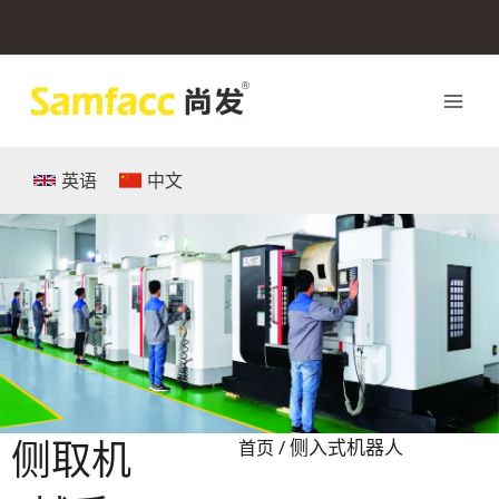
跳
至
内
容
英语
中文
侧取机
/ 侧入式机器人
首页