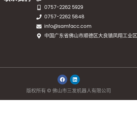
0757-2262 5929
0757-2262 5848
info@samfacc.com
中国广东省佛山市顺德区大良镇凤翔工业区顺
在
L
F
i
a
n
c
k
版权所有 © 佛山市三发机器人有限公司
e
e
b
d
o
i
o
n
k
上