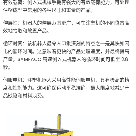
高性价比：为确保侧入式机械手的使用寿命，我们从可信赖
有效载荷：侧入式机械手拥有强大的有效载荷能力，可处理
的供应商处进口机械手部件，并采用先进的 CNC 技术，为高
注塑成型中常用的各种尺寸和重量的产品。
速注塑机生产精确可靠的机械手。
伸展性：机器人的伸展范围更广，可在注塑机的不同位置高
Samfacc 侧入式机器人的应用
效地拾取和放置产品。
Samfacc 侧入式机械手适用于高速注塑机和工厂高度不足以
循环时间：该机器人最令人印象深刻的特点之一是其快如闪
容纳传统机械手的区域。由于侧入式机械手可减少磨损，因
电的循环时间。这意味着更快的产品处理速度，并最终提高
此高速注塑机可有效工作，使用寿命更长。
产量。SAMFACC 高速侧入式机器人的循环时间可低至 2.8
秒。
伺服电机：注塑机器人采用高性能伺服电机，具有极高的精
度和控制能力。这可确保运动平稳准确，最大限度地减少产
品缺陷和材料浪费。