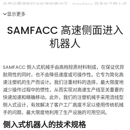
在用户需求和行业标准的推动下，Samfacc 开发出了侧入式
机器人。
显示更多
Samfacc 侧入式机械手是一种三轴伺服注塑成型机械手，采
SAMFACC 高速侧面进入
用侧入式结构设计。它用于高速注塑机，以减少其磨损。它
在工厂高度不够的行业中发挥着重要作用。
机器人
侧入式机械手的设计可使高速注塑机有效工作，减少磨损，
延长使用寿命。此外，它的生产周期为 3-6 秒，取件时间可
达 0.5 秒。
SAMFACC 侧入式机械手由高档轻质材料制成，在保证优异
耐用性的同时，也不会降低速度或可操作性。它专为简化高
侧入式机器人的优势
速注塑机的生产而设计。我们注重材料的选择，最大限度地
减少操作过程中的惯性，从而实现对高速生产线至关重要的
高效率：Samfacc 侧入式机器人设计有两个手臂，用于取放
快速加速和精确移动。此外，我们的注塑机械手采用流线型
物品。这有助于缩短高速注塑机的生产周期。
侧入式设计，有效解决了客户工厂高度不足以使用传统机械
质量第一：我们采用质量管理标准和严格的控制措施来生产
手的问题，最大限度地利用了生产设施的可用空间。
侧入式机器人，使其符合市场标准和高质量。
侧入式机器人的技术规格