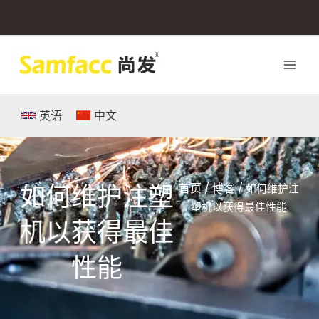
跳
至
内
容
英语
中文
如何维护注塑
首页
博客
/
/ 如何维护注
塑机以获得最佳性能
机以获得最佳
性能