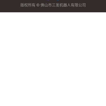
c
k
版权所有 © 佛山市三发机器人有限公司
e
e
b
d
o
i
o
n
k
上